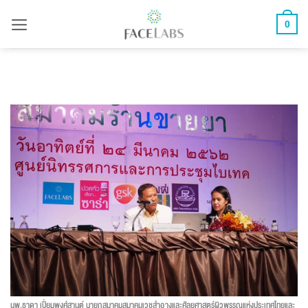
ข้าม
0
ไป
ยัง
เนื้อหา
นพ.ธาดา เปี่ยมพงศ์สานต์ นายกสมาคมสมาคมเวชสำอางและศัลยศาสตร์ผิวพรรณแห่งประเทศไทยและ