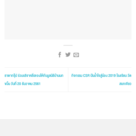
ธาดากรุ๊ป ร่วมบริจาคสิ่งของให้กับมูลนิธิบ้านนก
กิจกรรม CSR ปันน้ำใจสู่น้อง 2019 โรงเรียน วัด
ขมิ้น วันที่ 20 ธันวาคม 2561
สบกเขียว