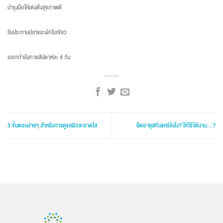
บำรุงมือให้เต่งตึงสุขภาพดี
รับประทานปลาและผักใบเขียว
ออกกำลังกายสัปดาห์ละ 4 วัน
3 ขั้นตอนง่ายๆ สำหรับการดูแลผิวสะอาดใส
ยืดอายุสกินแคร์ยังไง? ให้ใช้ได้นาน…?