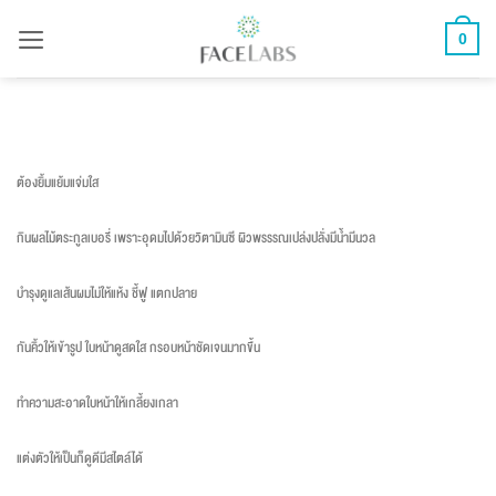
ข้าม
0
ไป
ยัง
เนื้อหา
ต้องยิ้มแย้มแจ่มใส
กินผลไม้ตระกูลเบอรี่ เพราะอุดมไปด้วยวิตามินซี ผิวพรรรณเปล่งปลั่งมีน้ำมีนวล
บำรุงดูแลเส้นผมไม่ให้แห้ง ชี้ฟู แตกปลาย
กันคิ้วให้เข้ารูป ใบหน้าดูสดใส กรอบหน้าชัดเจนมากขึ้น
ทำความสะอาดใบหน้าให้เกลี้ยงเกลา
แต่งตัวให้เป็นก็ดูดีมีสไตล์ได้