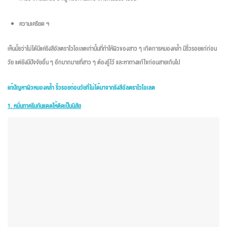
ความเครียด ฯ
เห็นมั้ยว่าไม่ได้มีแค่รังสีอัลตราไวโอเลตเท่านั้นที่ทำให้ผิวของสาว ๆ เกิดการหมองคล้ำ มีริ้วรอยแก่ก่อน
วัย แต่ยังมีปัจจัยอื่น ๆ อีกมากมายที่สาว ๆ ต้องรู้ไว้ และหาทางแก้ไขก่อนสายเกินไป
แก้ปัญหาผิวหมองคล้ำ ริ้วรอยก่อนวัยที่ไม่ได้มาจากรังสีอัลตราไวโอเลต
1.
หมั่นทาครีมกันแดดให้ติดเป็นนิสัย