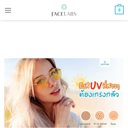
ข้าม
0
ไป
ยัง
เนื้อหา