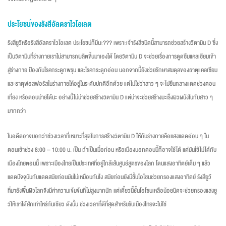
ประโยชน์ของรังสีอัลตราไวโอเลต
รังสียูวีหรือรังสีอัลตราไวโอเลต ประโยชน์ก็มีนะ??? เพราะเจ้ารังสีชนิดนี้สามารถช่วยสร้างวิตามิน D ซึ่ง
เป็นวิตามินที่ร่างกายเราไม่สามารถผลิตขึ้นมาเองได้ โดยวิตามิน D จะช่วยเรื่องการดูดซึมแคลเซียมเข้า
สู่ร่างกาย ป้องกันโรคกระดูกพรุน และโรคกระดูกอ่อน นอกจากนี้ยังช่วยรักษาสมดุลของธาตุแคลเซียม
และธาตุฟอสฟอรัสในร่างกายให้อยู่ในระดับปกติอีกด้วย แต่ไม่ใช่ว่าสาว ๆ จะไปยืนกลางแดดช่วงตอน
เที่ยง หรือตอนบ่ายได้นะ อย่างนี้ไม่น่าช่วยสร้างวิตามิน D แต่น่าจะช่วยสร้างมะเร็งผิวผนังในกับสาว ๆ
มากกว่า
ในอดีตอาจบอกว่าช่วงเวลาที่เหมาะที่สุดในการสร้างวิตามิน D ให้กับร่างกายคือแสงแดดอ่อน ๆ ใน
ตอนเช้าช่วง 8:00 – 10:00 น. เป็น ถ้าเป็นเมื่อก่อน หรือเมืองนอกตอนนี้ก็อาจใช้ได้ แต่มันใช้ไม่ได้กับ
เมืองไทยตอนนี้ เพราะเมืองไทยเป็นประเทศที่อยู่ใกล้เส้นศูนย์สูตรของโลก โดนแสงอาทิตย์เต็ม ๆ แล้ว
แดดปัจจุบันกับแดดสมัยก่อนมันไม่เหมือนกันไง สมัยก่อนยังมีชั้นโอโซนช่วยกรองแสงอาทิตย์ รังสียูวี
ที่มายังพื้นผิวโลกจึงมีค่าความเข้มข้นที่ไม่สูงมากนัก แต่เดี๋ยวนี้ชั้นโอโซนเหลือน้อยนิดจะช่วยกรองแสงยู
วีให้เราได้สักเท่าไหร่กันเชียว ดังนั้น ช่วงเวลาที่ดีที่สุดสำหรับรับเมืองไทยจะไม่ใช่