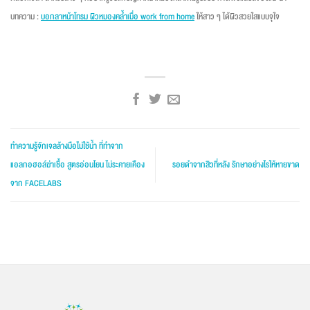
บทความ :
บอกลาหน้าโทรม ผิวหมองคล้ำเมื่อ work from home
ให้สาว ๆ ได้ผิวสวยใสแบบจุใจ
ทำความรู้จักเจลล้างมือไม่ใช้น้ำ ที่ทำจาก
แอลกอฮอล์ฆ่าเชื้อ สูตรอ่อนโยน ไม่ระคายเคือง
รอยดำจากสิวที่หลัง รักษาอย่างไรให้หายขาด
จาก FACELABS