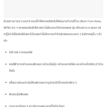
ด้วยสถานการณ์ Covid19 ตอนนี้ทำให้หลายบริษัทเริ่มให้พนังงานทำงานที่บ้าน (Work From Home ;
WFM) สาว ๆ หลายคนคงยินดีปรีดาเพราะไม่ต้องออกไปเจอแสงแดด ฝุ่น หรือมลภาวะภายนอก แต่
หารู้ไม่ว่าไม่ใช่แค่รังสีอัลตราไวโอเลตเท่านั้นที่สามารถทำร้ายผิวพรรณของสาว ๆ ยังมีสาเหตุอื่น ๆ อีก
เช่น
รังสี UVA จากหลอดไฟ
แสงสีฟ้าจากหน้าจอคอมพิวเตอร์ หน้าจอโน้ตบุ๊ก หน้าจอสมาร์ทโฟน และหน้าจอโทรทัศน์ (ถ้าบ้าน
ใครมี)
คลื่นความร้อนอย่างรังสีอินฟราเรดจากอุปกรณ์อิเล็กทรอนิกส์ต่าง ๆ
พักผ่อนไม่เพียงพอ
ทานอาหารไม่ครบ 5 หมู่ หรือทานแต่อาหารที่ไม่มีประโยชน์