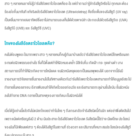
สาว ๆ หลายคนอาจไม่รู้ว่ารังสีอัลตราไวโอเลตคืออะไร แต่ถ้าถามว่ารู้จักรังสียูวีหรือไม่ ทุกคนจะต้อง
ร้องอ๋อขึ้นมาทันที แท้จริงแล้วรังสีอัลตราไวโอเลต (Ultravioletray) คือชื่อเต็มของรังสียูวี (UV ray)
เป็นคลื่นมาจากแสงอาทิตย์ซึ่งเราไม่สามารถมองเห็นได้ด้วยตาเปล่า ประกอบไปด้วยรังสียูวีเอ (UVA)
รังสียูวีบี (UVB) และ รังสียูวีซี (UVC)
โทษของรังสีอัลตราไวโอเลตคือ?
คงไม่ต้องพูดอะไรมากเพราะสาว ๆ หลายคนก็คงรู้กันมาบ้างแล้วว่ารังสีอัลตราไวโอเลตมีโทษหรือผลก
ระทบต่อผิวพรรณอย่างไร ซึ่งก็มีตั้งแต่ทำให้ผิวหมองคล้ำ มีสีเข้มขึ้น เกิดฝ้า กระ จุดด่างดำ บาง
สถานการณ์ก็ทำให้ผิวเกิดอาการไหม้แดด จนผิวหนังหลุดลอกเป็นแผลพุพองได้ นอกจากนี้ยังมี
รายงานการวิจัยหลายชิ้นรายงานไปในทิศทางเดียวกันว่ารังสีอัลตราไวโอเลตสามารถทำให้อนุมูลอิสระไป
ทำลายชั้นคอลลาเจน อีลาสตินจนทำให้เกิดริ้วรอยก่อนวัย และยังสามารถทะลุผ่านชั้นไขมัน ชั้นผิวหนัง
ลงไปทำลาย DNA กลายเป็นสาเหตุของการเกิดมะเร็งผิวหนังได้
เมื่อได้รู้อย่างนี้แล้วจึงไม่แปลกใจเลยว่าทำไมใคร ๆ ถึงเกรงกลัวเจ้ารังสีชนิดนี้กันนัก แต่อย่าพึ่งตัดสินไป
เพราะแม้แต่เหรียญยังมี 2 ด้าน นับประสาอะไรรังสีอัลตราไวโอเลต รังสีชนิดนี้ใช่ว่าจะมีแต่โทษ ประโยชน์
ของมันก็มีเพียงแต่สาว ๆ ต้องได้รังสียูวีในสถานที่ ช่วงเวลา และปริมาณที่เหมาะสมประโยชน์ของรังสียูวี
จึงจะปรากฏนะจ๊ะสาว ๆ