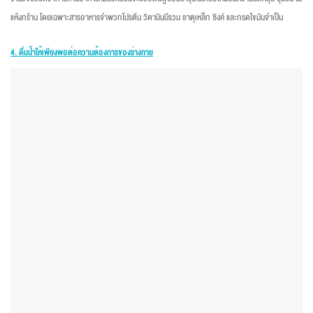
แห้งกร้าน โดยเฉพาะสารอาหารจำพวกโปรตีน วิตามินบีรวม ธาตุเหล็ก ซิงค์ และกรดไขมันจำเป็น
4.
ดื่มน้ำให้เพียงพอต่อความต้องการของร่างกาย