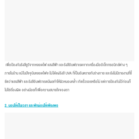
เพื่อป้องกันรังสียูวีจากหลอดไฟ แสงสีฟ้า และรังสีอินฟราเรดจากเครื่องมืออิเล็กทรอนิกส์ต่าง ๆ
ภายในบ้าน แม้ในปัจจุบันหลอดไฟจะไม่ได้แผ่รังสี UVA ที่เป็นอันตรายกับร่างกาย และยังไม่มีรายงานที่ชี้
ชัดว่าแสงสีฟ้า และรังสีอินฟราเรดมีผลทำให้ผิวหมองคล้ำ เกิดริ้วรอยหรือไม่ แต่การป้องกันไว้ก่อนก็
ไม่ใช่เรื่องผิด อย่างน้อยก็เพื่อความสบายใจของเรา
2.
นอนให้เป็นเวลา และพักผ่อนให้เพียงพอ