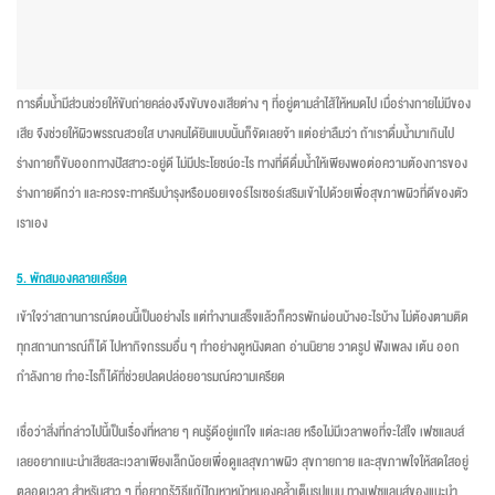
การดื่มน้ำมีส่วนช่วยให้ขับถ่ายคล่องจึงขับของเสียต่าง ๆ ที่อยู่ตามลำไส้ให้หมดไป เมื่อร่างกายไม่มีของ
เสีย จึงช่วยให้ผิวพรรณสวยใส บางคนได้ยินแบบนั้นก็จัดเลยจ้า แต่อย่าลืมว่า ถ้าเราดื่มน้ำมาเกินไป
ร่างกายก็ขับออกทางปัสสาวะอยู่ดี ไม่มีประโยชน์อะไร ทางที่ดีดื่มน้ำให้เพียงพอต่อความต้องการของ
ร่างกายดีกว่า และควรจะทาครีมบำรุงหรือมอยเจอร์ไรเซอร์เสริมเข้าไปด้วยเพื่อสุขภาพผิวที่ดีของตัว
เราเอง
5. พักสมองคลายเครียด
เข้าใจว่าสถานการณ์ตอนนี้เป็นอย่างไร แต่ทำงานเสร็จแล้วก็ควรพักผ่อนบ้างอะไรบ้าง ไม่ต้องตามติด
ทุกสถานการณ์ก็ได้ ไปหากิจกรรมอื่น ๆ ทำอย่างดูหนังตลก อ่านนิยาย วาดรูป ฟังเพลง เต้น ออก
กำลังกาย ทำอะไรก็ได้ที่ช่วยปลดปล่อยอารมณ์ความเครียด
เชื่อว่าสิ่งที่กล่าวไปนี้เป็นเรื่องที่หลาย ๆ คนรู้ดีอยู่แก่ใจ แต่ละเลย หรือไม่มีเวลาพอที่จะใส่ใจ เฟซแลบส์
เลยอยากแนะนำเสียสละเวลาเพียงเล็กน้อยเพื่อดูแลสุขภาพผิว สุขกายกาย และสุขภาพใจให้สดใสอยู่
ตลอดเวลา สำหรับสาว ๆ ที่อยากรู้วิธีแก้ปัญหาหน้าหมองคล้ำเต็มรูปแบบ ทางเฟซแลบส์ของแนะนำ