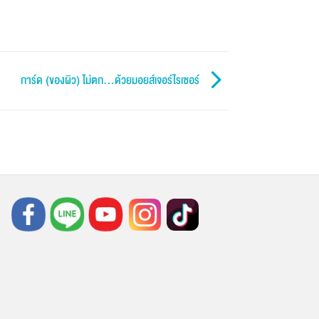
การ์ด (ของผิว) ไม่ตก…ด้วยมอยส์เจอร์ไรเซอร์