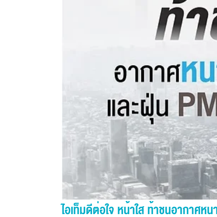
ไอเท็มดีต่อใจ หน้าใส ท้าชนอากาศหน