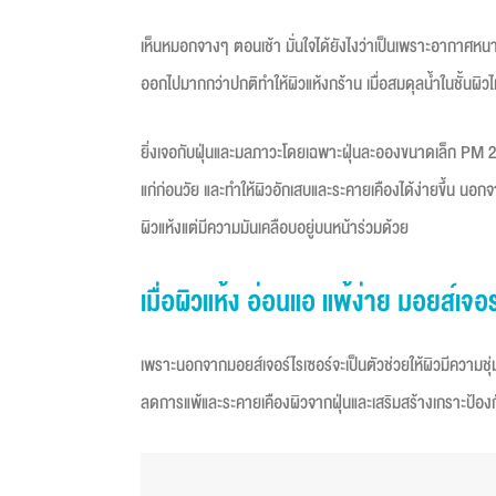
เห็นหมอกจางๆ ตอนเช้า มั่นใจได้ยังไงว่าเป็นเพราะอากาศหนา
ออกไปมากกว่าปกติทำให้ผิวแห้งกร้าน เมื่อสมดุลน้ำในชั้นผิวไ
ยิ่งเจอกับฝุ่นและมลภาวะโดยเฉพาะฝุ่นละอองขนาดเล็ก PM 2.5 
แก่ก่อนวัย และทำให้ผิวอักเสบและระคายเคืองได้ง่ายขึ้น นอกจาก
ผิวแห้งแต่มีความมันเคลือบอยู่บนหน้าร่วมด้วย
เมื่อผิวแห้ง อ่อนแอ แพ้ง่าย มอยส์เจอร
เพราะนอกจากมอยส์เจอร์ไรเซอร์จะเป็นตัวช่วยให้ผิวมีความชุ่ม
ลดการแพ้และระคายเคืองผิวจากฝุ่นและเสริมสร้างเกราะป้องกัน