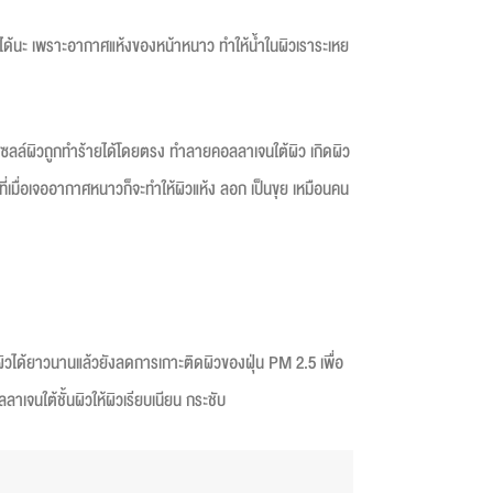
ึ้นได้นะ เพราะอากาศแห้งของหน้าหนาว ทำให้น้ำในผิวเราระเหย
ห้เซลล์ผิวถูกทำร้ายได้โดยตรง ทำลายคอลลาเจนใต้ผิว เกิดผิว
สมที่เมื่อเจออากาศหนาวก็จะทำให้ผิวแห้ง ลอก เป็นขุย เหมือนคน
ับผิวได้ยาวนานแล้วยังลดการเกาะติดผิวของฝุ่น PM 2.5 เพื่อ
เจนใต้ชั้นผิวให้ผิวเรียบเนียน กระชับ