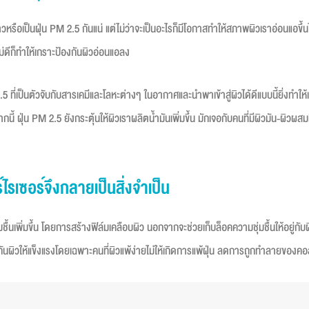
วหรือเป็นฝุ่น PM 2.5 กันแน่ แต่ไม่ว่าจะเป็นอะไรก็มีโอกาสทำให้สภาพผิวเราอ่อนแอข
ม่ดีก็ทำให้เกราะป้องกันผิวอ่อนแอลง
ที่เป็นตัวจับกับสารเคมีและโลหะต่างๆ ในอากาศและนำพาเข้าสู่ผิวได้ดีแบบนี้ยิ่งทำใ
นี้ ฝุ่น PM 2.5 ยังกระตุ้นให้ผิวเราผลิตน้ำมันเพิ่มขึ้น มักเจอกับคนที่มีผิวมัน-ผิวผ
์ไรเซอร์จึงกลายเป็นสิ่งจำเป็น
ชื้นเพิ่มขึ้น โดยการสร้างฟิล์มเคลือบผิว นอกจากจะช่วยเก็บล็อคความชุ่มชื้นให้อยู่ก
ผิวให้แข็งแรงโดยเฉพาะคนที่ผิวแพ้ง่ายไม่ให้เกิดการแพ้ฝุ่น ลดการถูกทำลายของคอลลา