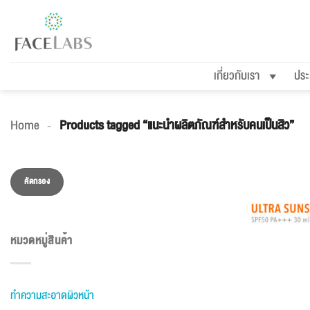
ข้าม
ไป
ยัง
เกี่ยวกับเรา
ประ
เนื้อหา
Home
-
Products tagged “แนะนำผลิตภัณฑ์สำหรับคนเป็นสิว”
ราคา
ราคา
คัดกรอง
ต่ำ
สูงสุด
สุด
หมวดหมู่สินค้า
ทำความสะอาดผิวหน้า