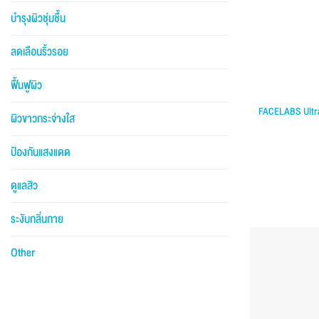
บำรุงผิวชุ่มชื้น
ลดเลือนริ้วรอย
ฟื้นฟูผิว
FACELABS Ultr
ผิวขาวกระจ่างใส
ป้องกันแสงแดด
ดูแลสิว
ระงับกลิ่นกาย
Other