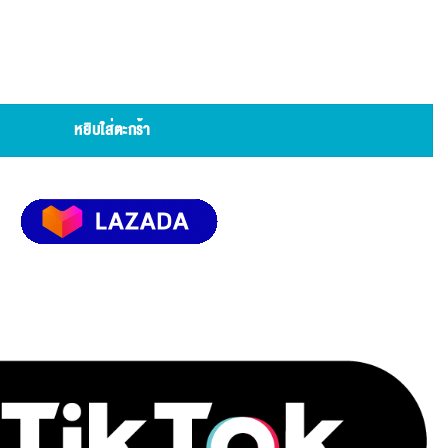
Protection SPF50+ PA++++ ครีมกันแดด สูตรปกป้องทุกสภาพผิวแม้ผิวแพ้ง่าย 30ml. ชิ้น
หยิบใส่ตะกร้า