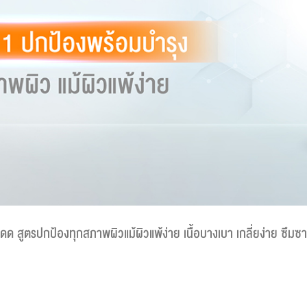
ดด สูตรปกป้องทุกสภาพผิวแม้ผิวแพ้ง่าย เนื้อบางเบา เกลี่ยง่าย ซึม