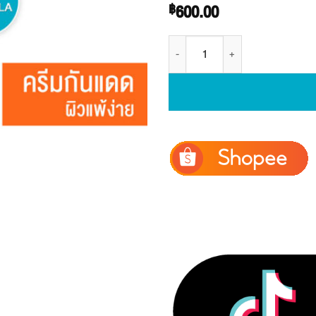
600.00
฿
จำนวน FACELABS New Formula Ultra Sun 