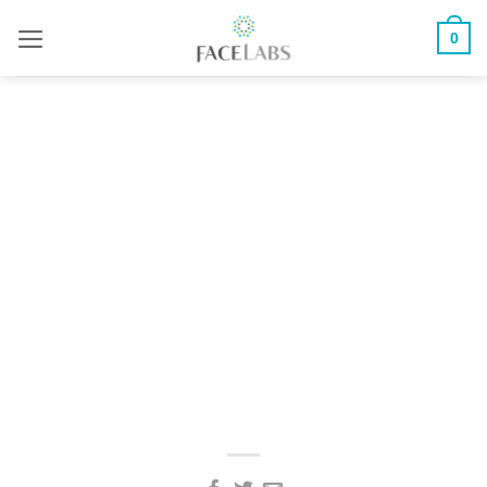
ข้าม
0
ไป
ยัง
เนื้อหา