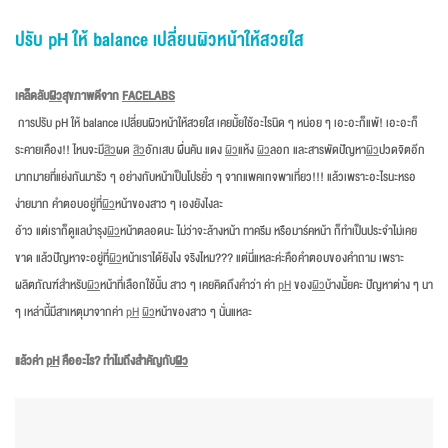
ปรับ pH ให้ balance เปลี่ยนผิวหน้าให้สวยใส
เคล็ดลับ
ผิว
สุขภาพดีจาก
FACELABS
การปรับ pH ให้ balance เปลี่ยนผิวหน้าให้สวยใส เคยมั้ยใช้อะไรนิด ๆ หน่อย ๆ เอะอะก็แพ้! เอะอะก็
ระคายเคือง!! ไหนจะมี
สิว
ผด
สิว
อักเสบ ผื่นคัน แดง
ผิว
แห้ง
ผิว
ลอก และสารพัดปัญหา
ผิว
ปวดจิตอีก
มากมายที่แย่งกันมารัว ๆ อย่างกับหน้าเป็นโปรยั่ว ๆ จากแพคเกจพาเที่ยว!!! แล้วเพราะอะไรนะหรอ
ง่ายมาก คำตอบอยู่ที่
ผิว
หน้าของสาว ๆ เองยังไงละ
อ้าว แต่เราก็ดูแลบำรุง
ผิว
หน้าตลอดนะ ไม่ว่าจะล้างหน้า ทาครีม หรือมาร์คหน้า ก็ทำเป็นประจำไม่เคย
ขาด แล้วปัญหาจะอยู่ที่
ผิว
หน้าเราได้ยังไง จริงไหม??? แต่นี่แหละค่ะคือคำตอบของคำถาม เพราะ
ผลิตภัณฑ์สำหรับ
ผิว
หน้าที่เลือกใช้นั้น สาว ๆ เคยคิดถึงคำว่า ค่า
pH
ของ
ผิว
บ้างมั้ยคะ ปัญหาต่าง ๆ นา
ๆ เหล่านี้มีสาเหตุมาจากค่า
pH
ผิว
หน้าของสาว ๆ นั่นแหละ
แล้วค่า
pH
คืออะไร? ทำไมถึงสำคัญกับ
ผิว