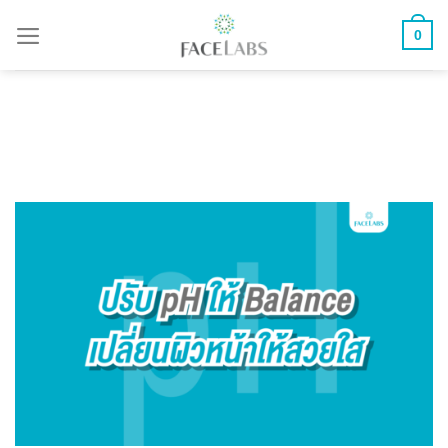
ข้าม
0
ไป
ยัง
เนื้อหา