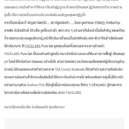
cleansers) นานวันเข้าจะทำให้เกราะป้องกัน
ผิว
ถูกชะล้างออกไปจนหมด
ผิว
จึงหยาบกร้าน ขาดความ
ชุ่มชื้น มีโอกาสเกิดริ้วรอยก่อนวัย แถมยังต้องเผชิญมรสุมพายุ
สิว
อี๊ก
หากเป็นเช่นนั้นละก็ เชิญสถานีต่อไป….สถานีรูดบัตรจ้า…..ไหนจะรูดค่าหมอ ค่าฉีด
สิว
ค่าครีมบำรุง
สารพัด อันไหนรีวิวดี รีวิวเด็ด รูดซื้ออย่างไว เพราะสาว ๆ อย่างเราเห็นใบหน้าเป็นสิ่งสำคัญ แพงแค่ไหน
ก็จะสรรหามาประเคนดูแลรักษา
ผิว
หน้าให้กลับมาแข็งแรงเป็นปกติดังเดิม แต่จะดีกว่าไหมถ้าเสียน้อยแต่
ได้กลับมามาก ให้
FACELABS
Pure Gel ดูแลคุณตั้งแต่ขั้นตอนแรกของการล้างหน้า
FACELABS
Pure Gel เป็นเจลล้างหน้าสูตรใส เหมาะสำหรับ
ผิว
บอบบางที่ต้องการการฟื้นฟู ปรับสมดุล
pH
ใบหน้าให้กลับกับมา Balance อย่างมั่นใจ ผ่านการทดสอบ และรับรองผลโดยแพทย์ผู้เชี่ยวชาญด้าน
ผิว
หนัง มีส่วนผสมของสารทำความสะอาด
TEA Cocoyl Glutamate
ที่ช่วยทำความสะอาดสิ่งสกปรก
คราบความมันอย่างล้ำลึกอ่อนโยนโดยไม่ทำให้เกราะป้องกัน
ผิว
หายไป พร้อมเสริมความชุ่มชื้นให้
ผิว
หน้า
อย่างยาวนานด้วย
Sodium PCA
ที่มีอยู่ในชั้น
ผิว
หนังของทุกคน ให้สาว ๆ กล้าอวด
ผิว
สู้สายตาชาว
โลกอย่างไม่อายใครตามสไตล์ชาวเฟสเลเบียน สาวก
FACELABS
อยากมีผิวสวยใส หรือ ร่วงโรยเลยวัย คุณเลือกเอง