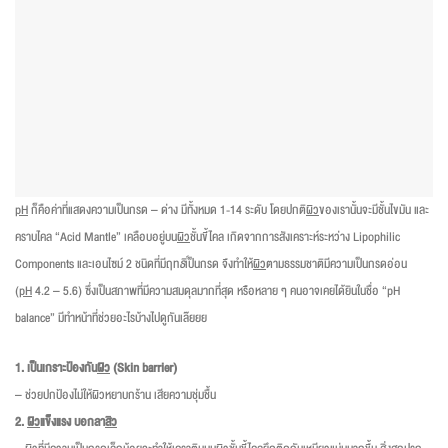
pH
ก็คือค่าที่แสดงความเป็นกรด – ด่าง มีทั้งหมด 1-14 ระดับ โดยปกติ
ผิว
ของเรานั้นจะมีชั้นไขมัน และ
คราบไคล “Acid Mantle” เคลือบอยู่บน
ผิว
ชั้นขี้ไคล เกิดจากการสังเคราะห์ระหว่าง Lipophilic
Components และเอนไซม์ 2 ชนิดที่มีฤท
ธิ์
เป็นกรด จึงทำให้
ผิว
ตามธรรมชาติมีความเป็นกรดอ่อน
(
pH
4.2 – 5.6) ซึ่งเป็นสภาพที่มีความสมดุลมากที่สุด หรือหลาย ๆ คนอาจเคยได้ยินในชื่อ “pH
balance” มีทำหน้าที่ช่วยอะไรบ้างไปดูกันเล๊ยยย
1. เป็นเกราะป้องกัน
ผิว
(Skin barrier)
– ช่วยปกป้องไม่ให้ผิวหยาบกร้าน เสียความชุ่มชื้น
2.
ผิว
แข็งแรง บอกลา
สิว