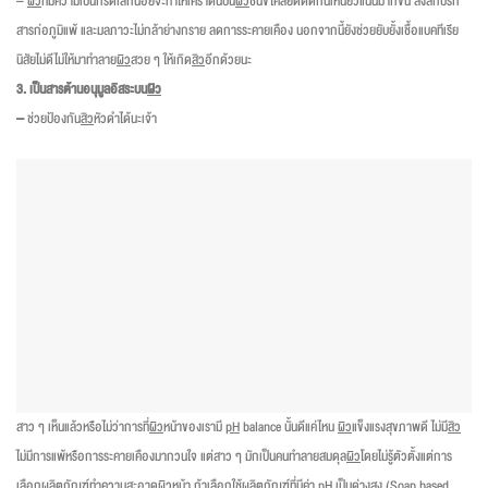
–
ผิว
ที่มีความเป็นกรดเล็กน้อยจะทำให้เคราตินบน
ผิว
ชั้นขี้ไคลยึดติดกันเหนียวแน่นมากขึ้น สิ่งสกปรก
สารก่อภูมิแพ้ และมลภาวะไม่กล้าย่างกราย ลดการระคายเคือง นอกจากนี้ยังช่วยยับยั้งเชื้อแบคทีเรีย
นิสัยไม่ดีไม่ให้มาทำลาย
ผิว
สวย ๆ ให้เกิด
สิว
อีกด้วยนะ
3. เป็นสารต้านอนุมูลอิสระบน
ผิว
–
ช่วยป้องกัน
สิว
หัวดำได้นะเจ้า
สาว ๆ เห็นแล้วหรือไม่ว่าการที่
ผิว
หน้าของเรามี
pH
balance นั้นดีแค่ไหน
ผิว
แข็งแรงสุขภาพดี ไม่มี
สิว
ไม่มีการแพ้หรือการระคายเคืองมากวนใจ แต่สาว ๆ มักเป็นคนทำลายสมดุล
ผิว
โดยไม่รู้ตัวตั้งแต่การ
เลือกผลิตภัณฑ์ทำความสะอาด
ผิว
หน้า ถ้าเลือกใช้ผลิตภัณฑ์ที่มีค่า
pH
เป็นด่างสูง (Soap based