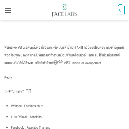
ข้าม
0
ไป
ยัง
เนื้อหา
พึ่งเคยเจอ #สเปรย์ดับกลิ่นตัว ที่ช่วยลดเหงื่อ มันเริ่ดไม่ไหว #Axill ตัวนี้อ่อนโยนต่อผิวด้วย ไม่อุดตัน
พวกร่องขุมขน เพราะนางมีนัวตกรรมที่ทำงานเหมือนฟิล์มเคลือบผิวอ่ะ เริ่ดนะแม่ ใช้แล้วแห้งสบายดี
ชอบตรงฉีดได้ทั้งใต้วงแขนแล้วก็เท้าด้วย!😆💙 #ใช้ดีบอกต่อ #Howtoperfect
Reply
✨พิกัด ไปตำกัน👇🏻
Website : Facelabs.co.th
Line Official : @faelabs
Facebook : Facelabs Thailand