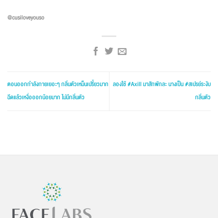
@cusiloveyouso
ตอนออกกำลังกายเยอะๆ กลิ่นตัวเหม็นเปรี้ยวมาก
ลองใช้ #Axill มาสักพักละ นางเป็น #สเปรย์ระงับ
ฉีดแล้วเหงื่อออกน้อยมาก ไม่มีกลิ่นตัว
กลิ่นตัว