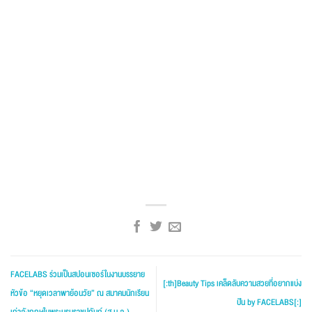
FACELABS ร่วมเป็นสปอนเซอร์ในงานบรรยาย
[:th]Beauty Tips เคล็ดลับความสวยที่อยากแบ่ง
หัวข้อ “หยุดเวลาพาย้อนวัย” ณ สมาคมนักเรียน
ปัน by FACELABS[:]
เก่าอังกฤษในพระบรมราชูปถัมภ์ (ส.น.อ.)