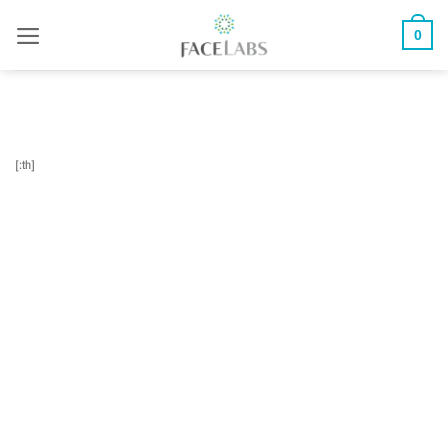
ข้าม
0
ไป
ยัง
เนื้อหา
[:th]