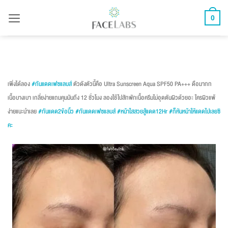
ข้าม
0
ไป
ยัง
เนื้อหา
เพิ่งได้ลอง
#กันแดดเฟซแลบส์
ตัวดังตัวนี้คือ Ultra Sunscreen Aqua SPF50 PA+++ ดือมากก
เนื้อบางเบา เกลี่ยง่ายแถมคุมมันถึง 12 ชั่วโมง ลองใช้ไปสักพักเนื้อครีมไม่อุดตันผิวด้วยอะ ใครผิวแพ้
ง่ายแนะนำเลย
#กันแดด2ข้อนิ้ว
#กันแดดเฟซแลบส์
#หน้าใสสวยสู้แดด12Hr
#ก็หันหน้าให้แดดไปเลยซิ
คะ