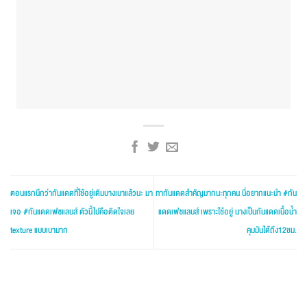
ตอนแรกนึกว่ากันแดดที่ใช้อยู่เดิมบางเบาแล้วนะ มา
ทากันแดดสำคัญมากนะทุกคน นี่อยากแนะนำ #กัน
เจอ #กันแดดเฟซแลบส์ ตัวนี้ไปคือติดใจเลย
แดดเฟซแลบส์ เพราะใช้อยู่ นางเป็นกันแดดเนื้อน้ำ
texture แบบเบามาก
คุมมันได้ถึง12ชม.