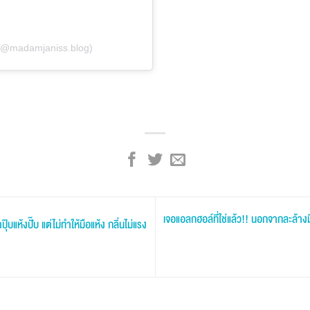
 (@madamjaniss.blog)
เจอแอลกฮอล์ที่ใช่แล้ว!! นอกจากละล้างมือ
๊บแห้งปั๊บ แต่ไม่ทำให้มือแห้ง กลิ่นไม่แรง