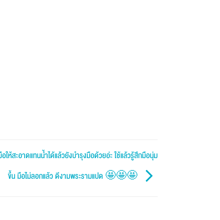
ให้สะอาดแทนน้ำได้แล้วยังบำรุงมือด้วยอ่ะ ใช้แล้วรู้สึกมือนุ่ม
ขึ้น มือไม่ลอกแล้ว ดีงามพระรามแปด 🤩🤩🤩