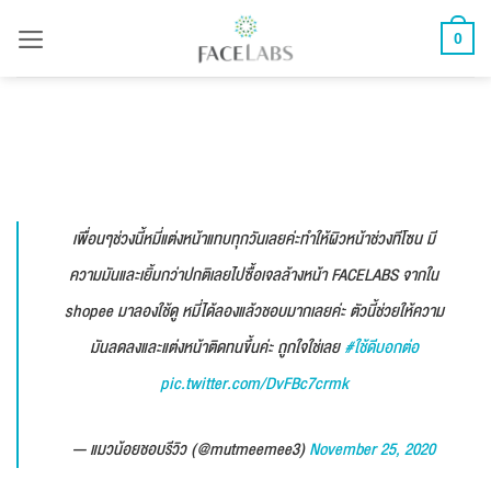
ข้าม
0
ไป
ยัง
เนื้อหา
เพื่อนๆช่วงนี้หมี่แต่งหน้าแทบทุกวันเลยค่ะทำให้ผิวหน้าช่วงทีโซน มี
ความมันและเยิ้มกว่าปกติเลยไปซื้อเจลล้างหน้า FACELABS จากใน
shopee มาลองใช้ดู หมี่ได้ลองแล้วชอบมากเลยค่ะ ตัวนี้ช่วยให้ความ
มันลดลงและแต่งหน้าติดทนขึ้นค่ะ ถูกใจใช่เลย
#ใช้ดีบอกต่อ
pic.twitter.com/DvFBc7crmk
— แมวน้อยชอบรีวิว (@mutmeemee3)
November 25, 2020