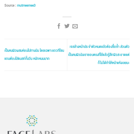
Source :
mutmeemee3
เจลล้างหน้าประจำตัวหมดแล้วต้องซื้อซ้ำ ส่วนตัว
เป็นคนผิวผสมค่อนไปทางมัน โดยเฉพาะแถวทีโซน
เป็นคนผิวมันเราชอบตรงที่ใช้แล้วรู้สึกผิวสะอาดแต่
แถมต้องใส่แมสก์ทั้งวัน หมักหมมมาก
ก็ไม่ได้ทำให้หน้าแห้งเลยนะ