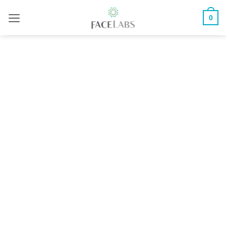
ข้าม
0
ไป
ยัง
เนื้อหา