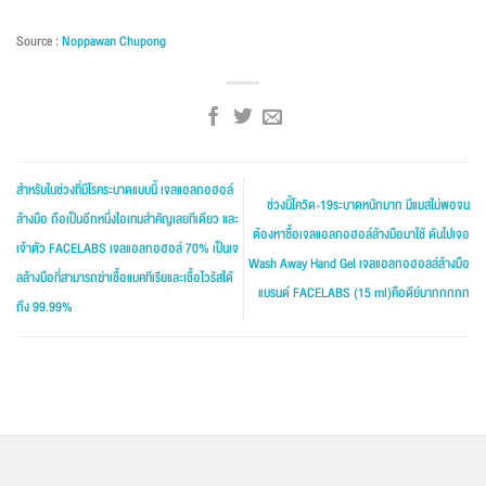
Source :
Noppawan Chupong
สำหรับในช่วงที่มีโรคระบาดแบบนี้ เจลแอลกอฮอล์
ช่วงนี้โควิด-19ระบาดหนักมาก มีแมสไม่พอจน
ล้างมือ ถือเป็นอีกหนึ่งไอเทมสำคัญเลยทีเดียว และ
ต้องหาซื้อเจลแอลกอฮอล์ล้างมือมาใช้ ดันไปเจอ
เจ้าตัว FACELABS เจลแอลกอฮอล์ 70% เป็นเจ
Wash Away Hand Gel เจลแอลกอฮอลล์ล้างมือ
ลล้างมือที่สามารถฆ่าเชื้อแบคทีเรียและเชื้อไวรัสได้
แบรนด์ FACELABS (15 ml)คือดีย์มากกกกก
ถึง 99.99%