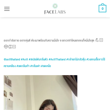
ข้าม
0
ไป
ยัง
เนื้อหา
ออกกำลังกาย อยากหุ่นดี ต้องมาพร้อมกับความมั่นใจ จะยกเวทท่าไหนยกแขนก็หมั่นใจสุด 💪🏻
😍👏🏻
@axillthailand
#Axill
#สเปรย์ดับกลิ่นตัว
#AxillThailand
#กล้ายกไม่กลัวตุ๊บ
#วงแขนเสื้อขาวไร้
คราบเหลือง
#ลดกลิ่นเท้า
#กลิ่นเต่า
#ลดเหงื่อ