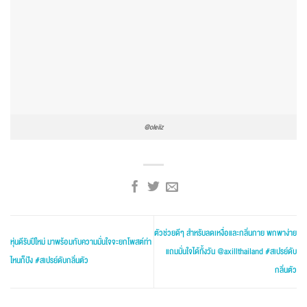
@
oleiiz
ตัวช่วยดีๆ สำหรับลดเหงื่อและกลิ่นกาย พกพาง่าย
หุ่นดีรับปีใหม่ มาพร้อมกับความมั่นใจจะยกโพสต์ท่า
แถมมั่นใจได้ทั้งวัน @axillthailand #สเปรย์ดับ
ไหนก็ปัง #สเปรย์ดับกลิ่นตัว
กลิ่นตัว