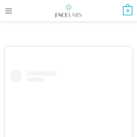
ข้าม
0
ไป
ยัง
เนื้อหา