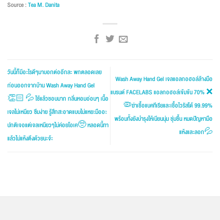
Source :
Tea M. Danita
วันนี้ก็มีอะไรดีๆมาบอกต่ออีกละ พกตลอดเลย
Wash Away Hand Gel เจลแอลกอฮอล์ล้างมือ
ก่อนออกจากบ้าน Wash Away Hand Gel
แบรนด์ FACELABS แอลกอฮอล์เข้มข้น 70% ❌
👏🏻 💦 ใช้แล้วชอบมาก กลิ่นหอมอ่อนๆ เนื้อ
🦠ฆ่าเชื้อแบคทีเรียและเชื้อไวรัสได้ 99.99%
เจลไม่เหนียว ซึมง่าย รู้สึกสะอาดแบบไม่แหยะมืออะ
พร้อมทั้งยังบำรุงให้เนียนนุ่ม ชุ่มชื้น หมดปัญหามือ
ปกติเจอแต่เจลเหนียวๆไม่ค่อยโอเค🥺 หลอดนี้ทา
แห้งและลอก💦
แล้วไม่แห้งตึงด้วยนะจ้ะ