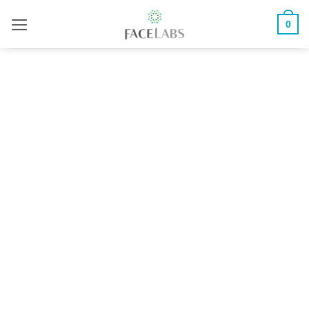
ข้าม
0
ไป
ยัง
เนื้อหา