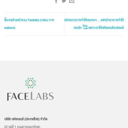
ซื้อเจลล้างหน้าของ Facelabs มาลอง จาก
หน้าหนาวอาจทำให้เธอเหงา… แต่หน้าเราอาจทำให้
watsons
เธอรัก 🥰 เพราะเราใช้เฟซแลบส์เอสเซนซ์
บริษัท เฟซเเลบส์ (ประเทศไทย) จำกัด
22 หมู่ที่ 1 ถนนกาญจนาภิเษก