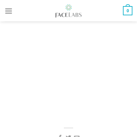
ข้าม
0
ไป
ยัง
เนื้อหา