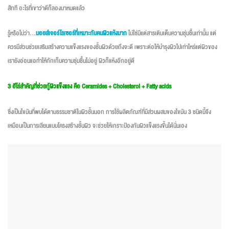
สักที อะไรที่เขาว่าดีก็ลองมาหมดแล้ว
รู้หรือไม่ว่า…
มอยส์เจอร์ไรเซอร์ที่เหมาะกับคนผิวแห้งมาก
ไม่ใช่มีแต่สารเติมเต็มความชุ่มชื้นเท่านั้น แต่
ควรมีส่วนช่วยเสริมสร้างความแข็งแรงของชั้นผิวด้วยถึงจะดี เพราะต่อให้บำรุงผิวไปเท่าไหร่แต่ผิวของ
เรายังอ่อนแอทำให้กักเก็บความชุ่มชื้นไม่อยู่ ผิวก็แห้งอีกอยู่ดี
3 ฮีโร่สำคัญที่ช่วยกู้ผิวแข็งแรง คือ Ceramides + Cholesterol + Fatty acids
ซึ่งเป็นไขมันที่พบได้ตามธรรมชาติในผิวชั้นนอก การใช้ผลิตภัณฑ์ที่มีส่วนผสมของไขมัน 3 ชนิดนี้จึง
เหมือนเป็นการเลียนแบบโครงสร้างชั้นผิว จะช่วยให้เกราะป้องกันผิวแข็งแรงขึ้นได้นั่นเอง