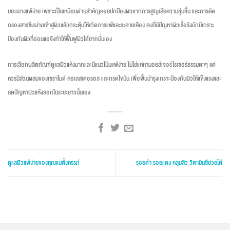
บอบบางแพ้ง่าย เพราะเป็นเหมือนด่านสำคัญคอยปกป้องผิวจากการสูญเสียความชุ่มชื้น และการคัด
กรองสารซึมผ่านเข้าสู่ผิวแล้วกระตุ้นให้เกิดการแพ้และระคายเคือง คนที่มีปัญหาผิวเรื้อรังมักมีเกราะ
ป้องกันผิวที่อ่อนแอจึงทำให้ฟื้นฟูผิวได้ยากนั่นเอง
การเลือกผลิตภัณฑ์ดูแลผิวแห้งมากและมีแนวโน้มแพ้ง่าย ไม่ใช่แค่หามอยส์เจอร์ไรเซอร์ธรรมดาๆ แต่
ควรมีส่วนผสมของเซราไมด์ คอเลสเตอรอล และกรดไขมัน เพื่อฟื้นบำรุงเกราะป้องกันผิวให้แข็งแรงและ
ลดปัญหาผิวแห้งลอกในระยะยาวนั้นเอง
ดูแลผิวแพ้ง่ายของคุณแม่ตั้งครรภ์
รอยดำ รอยแดง หลุมสิว วิตามินซีช่วยได้