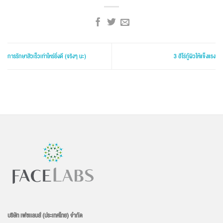
การรักษาสิวเร็วเท่าไหร่ยิ่งดี (จริงๆ นะ)
3 ฮีโร่กู้ผิวให้แข็งแรง
บริษัท เฟซเเลบส์ (ประเทศไทย) จำกัด