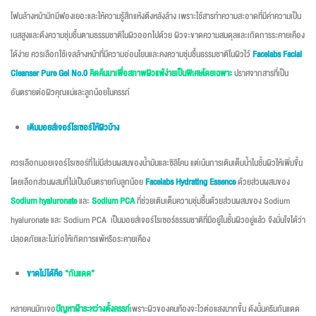
โฟมล้างหน้ามักมีฟองเยอะและให้ความรู้สึกแห้งตึงหลังล้าง เพราะใช้สารทำความสะอาดที่มีค่าความเป็น
เบสสูงและดึงความชุ่มชื้นตามธรรมชาติในผิวออกไปด้วย ผิวจะขาดความสมดุลและเกิดการระคายเคือง
ได้ง่าย ควรเลือกใช้เจลล้างหน้าที่มีความอ่อนโยนและคงความชุ่มชื้นธรรมชาติในผิวไว้
Facelabs Facial
Cleanser Pure Gel No.0
คิดค้นมาเพื่อสภาพผิวแพ้ง่ายเป็นพิเศษโดยเฉพาะ
ปราศจากสารที่เป็น
อันตรายต่อผิวคุณแม่และลูกน้อยในครรภ์
เติมมอยส์เจอร์ไรเซอร์ให้ผิวบ้าง
ควรเลือกมอยเจอร์ไรเซอร์ที่ไม่มีส่วนผสมของน้ำมันและซิลิโคน แต่เน้นการเติมเต็มน้ำในชั้นผิวให้เพิ่มขึ้น
โดยเลือกส่วนผสมที่ไม่เป็นอันตรายกับลูกน้อย
Facelabs Hydrating Essence
ด้วยส่วนผสมของ
Sodium hyaluronate
และ
Sodium PCA
ที่ช่วยเติมเต็มความชุ่มชื้นด้วยส่วนผสมของ Sodium
hyaluronate และ Sodium PCA เป็นมอยส์เจอร์ไรเซอร์ธรรมชาติที่มีอยู่ในชั้นผิวอยู่แล้ว จึงมั่นใจได้ว่า
ปลอดภัยและไม่ก่อให้เกิดการแพ้หรือระคายเคือง
ขาดไม่ได้คือ
“กันแดด”
หลายคนมักเจอ
ปัญหาฝ้าระหว่างตั้งครรภ์
เพราะผิวของคนท้องจะไวต่อแสงมากขึ้น ดังนั้นครีมกันแดด