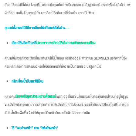
เลือกใช้อะไรทีก็ต้องกังวลเรื่องความปลอดภัยว่าจะมีผลกระทบไปถึงลูกน้อยในครรภ์หรือไม่ ยิ่งมีสภาพ
ผิวที่อ่อนแอยิ่งต้องดูแลใส่ใจ และเลือกใช้สกินแคร์ที่อ่อนโยนมากเป็นพิเศษ
คุณแม่ตั้งครรภ์มีวิธีการเลือกใช้สกินแคร์ยังไงบ้าง…
เลือกใช้ผลิตภัณฑ์ที่
ปราศจากสารที่ก่อให้เกิดการแพ้และระคายเคือง
คุณแม่ตั้งครรภ์ควรหลีกเลี่ยงสกินแคร์ที่มีน้ำหอม แอลกอฮอล์ พาราเบน SLS/SLES นอกจากนี้ยัง
ควรหลีกเลี่ยงการสครับผิวหรือใช้ผลิตภัณฑ์ที่มีความเป็นกรดหรือเบสสูงเกินไป
หลีกเลี่ยงน้ำมันและซิลิโคน
หลายคน
มักเจอปัญหาสิวระหว่างตั้งครรภ์
เพราะฮอร์โมนที่เปลี่ยนแปลงไปกระตุ้นต่อมไขมันที่อยู่ในรูขุม
ขนผลิตไขมันออกมามากกว่าปกติ การใช้ผลิตภัณฑ์ที่มีส่วนผสมของน้ำมันและซิลิโคนเป็นเพิ่มการอุด
ตันในชั้นผิวเพิ่มขึ้น จึงทำให้คุณแม่ผิวหน้ามันและเป็นสิวได้ง่ายกว่าเดิม
ใช้ “เจลล้างหน้า” แทน “โฟมล้างหน้า”