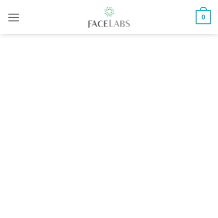
ข้าม
0
ไป
ยัง
เนื้อหา