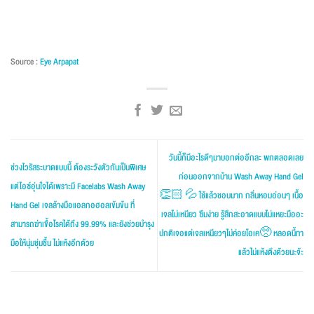
Source :
Eye Arpapat
วันนี้ก็มีอะไรดีๆมาบอกต่ออีกละ พกตลอดเลย
ช่วงไวรัสระบาดแบบนี้ ต้องระวังตัวกันเป็นพิเศษ
ก่อนออกจากบ้าน Wash Away Hand Gel
แต่ไอซ์อุ่นใจได้เพราะมี Facelabs Wash Away
👏🏻 💦 ใช้แล้วชอบมาก กลิ่นหอมอ่อนๆ เนื้อ
Hand Gel เจลล้างมือแอลกอฮอลเข้มข้น ที่
เจลไม่เหนียว ซึมง่าย รู้สึกสะอาดแบบไม่แหยะมืออะ
สามารถฆ่าเขื้อโรคได้ถึง 99.99% และยังช่วยบำรุง
ปกติเจอแต่เจลเหนียวๆไม่ค่อยโอเค🥺 หลอดนี้ทา
มือให้นุ่มชุ่มชื้น ไม่แห้งอีกด้วย
แล้วไม่แห้งตึงด้วยนะจ้ะ