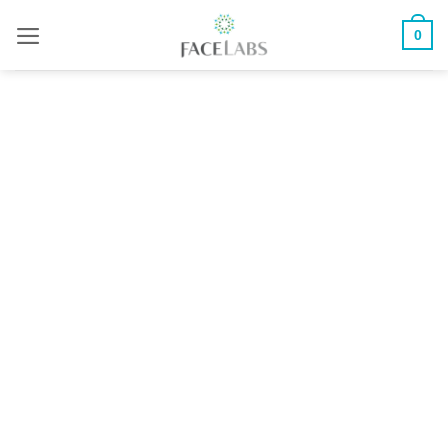
ข้าม
0
ไป
ยัง
เนื้อหา