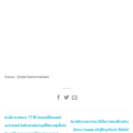
Source : Sirada Kachornvachara
ช่วงนี้อากาศหนาว ☃️❄️ ผิวเชอร์รี่คือแบบแห้
มีอะไรดีๆมาบอกง้าบบ ได้มีโอกาสลองใช้เจลล้าง
งมากๆเลยค่ะจึงต้องหาครีมบำรุงที่ให้ความชุ่มชื้นกับ
มือของ Facelab แล้วรู้สึกถูกใจมาก ใช้แล้วไม่