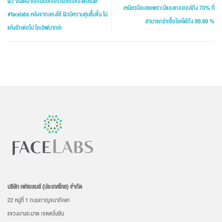
ผิว จนได้มาเจอมอยเจอร์ไรเซอร์ของแบรนด์
เหนียวมือเลยเพราะมีแอลกอฮอล์ถึง 70% ที่
#facelabs หลังจากลองใช้ ผิวมีความชุ่มชื้นขึ้น ไม่
สามารถฆ่าเชื้อโรคได้ถึง 99.99 %
แห้งอีกต่อไป ไอเลิฟมากค่ะ
บริษัท เฟซเเลบส์ (ประเทศไทย) จำกัด
22 หมู่ที่ 1 ถนนกาญจนาภิเษก
แขวงบางระมาด เขตตลิ่งชัน